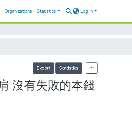
Organizations
Statistics
Log In
Export
Statistics
壓肩 沒有失敗的本錢