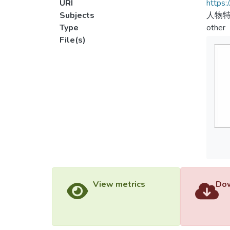
URI
https:
Subjects
人物特
Type
other
File(s)
View metrics
Dow