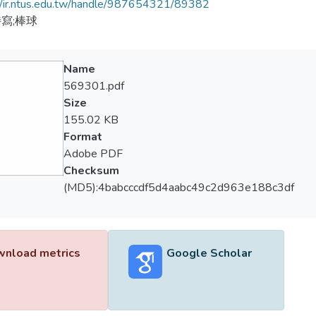
//ir.ntus.edu.tw/handle/987654321/89382
寫;棒球
Name
569301.pdf
Size
155.02 KB
Format
Adobe PDF
Checksum
(MD5):4babcccdf5d4aabc49c2d963e188c3df
nload metrics
Google Scholar