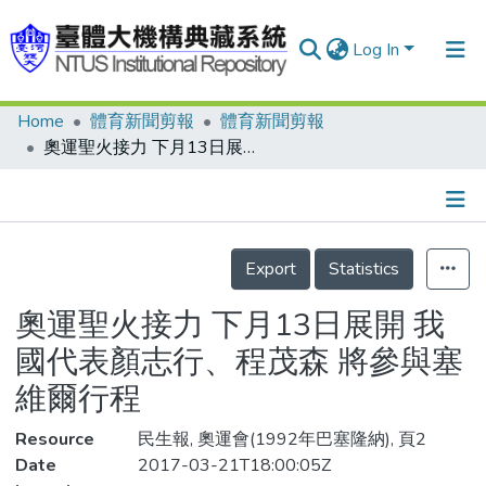
Log In
Home
體育新聞剪報
體育新聞剪報
Communities & Collections
奧運聖火接力 下月13日展開 我國代表顏志行、程茂森 將參與塞維爾行程
Research Outputs
Fundings & Projects
Details
People
Export
Statistics
Organizations
奧運聖火接力 下月13日展開 我
Statistics
國代表顏志行、程茂森 將參與塞
維爾行程
Resource
民生報, 奧運會(1992年巴塞隆納), 頁2
Date
2017-03-21T18:00:05Z