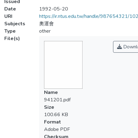
Issued
Date
1992-05-20
URI
https://ir.ntus.edu.tw/handle/987654321/1
Subjects
奧運會
Type
other
File(s)
Downl
Name
941201.pdf
Size
100.66 KB
Format
Adobe PDF
Checksum