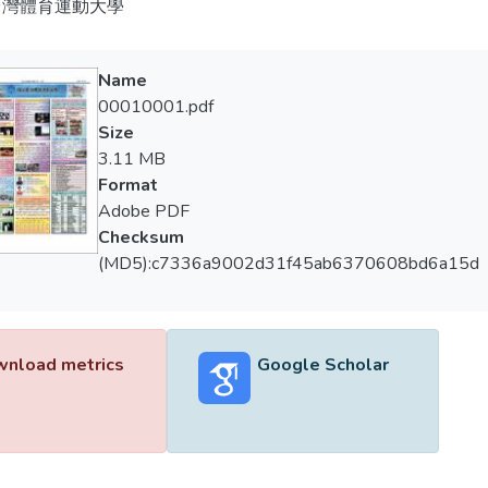
台灣體育運動大學
Name
00010001.pdf
Size
3.11 MB
Format
Adobe PDF
Checksum
(MD5):c7336a9002d31f45ab6370608bd6a15d
nload metrics
Google Scholar