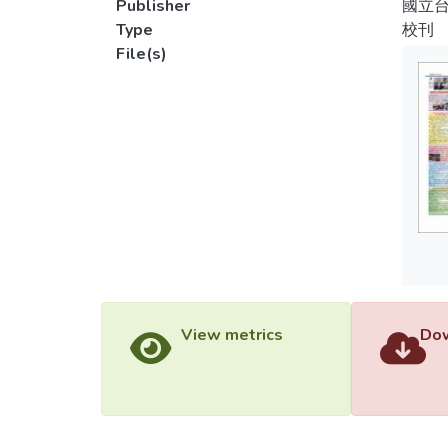
Publisher
國立
Type
校刊
File(s)
View metrics
Dow