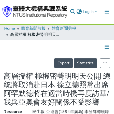
Log In
Home
體育新聞剪報
體育新聞剪報
Communities & Collections
高層授權 極機密聲明明天公開 總統將取消赴日本 徐立德照常出席 阿罕默德將在適當時機再度訪華/我與亞奧會友好關係不受影響
Research Outputs
Fundings & Projects
Details
People
Export
Statistics
Organizations
高層授權 極機密聲明明天公開 總
Statistics
統將取消赴日本 徐立德照常出席
阿罕默德將在適當時機再度訪華/
我與亞奧會友好關係不受影響
Resource
民生報, 亞運會(1994年廣島) 李登輝總統應