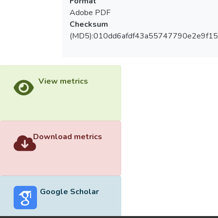
Format
Adobe PDF
Checksum
(MD5):010dd6afdf43a55747790e2e9f15
View metrics
Download metrics
Google Scholar