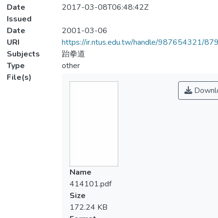
Date
2017-03-08T06:48:42Z
Issued
Date
2001-03-06
URI
https://ir.ntus.edu.tw/handle/987654321/87
Subjects
跆拳道
Type
other
File(s)
Downl
Name
414101.pdf
Size
172.24 KB