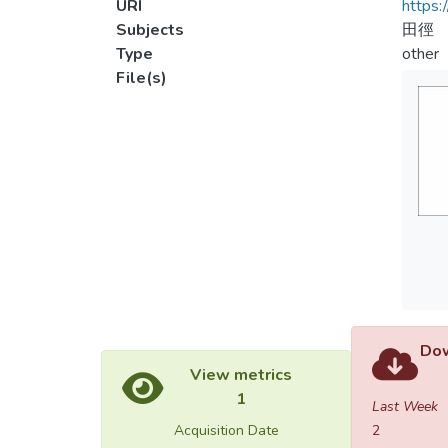
URI
https:
Subjects
田徑
Type
other
File(s)
Dow
View metrics
1
Last Week
Acquisition Date
2