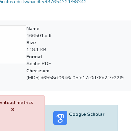
//ir.ntus.edu.tw/handle/987654321/98342
Name
466501.pdf
Size
148.1 KB
Format
Adobe PDF
Checksum
(MD5):d6958cf0646a05fe17c0d76b2f7c22f9
nload metrics
8
Google Scholar