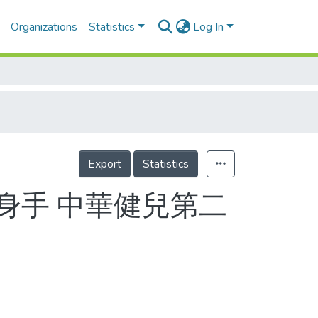
Organizations
Statistics
Log In
Export
Statistics
身手 中華健兒第二