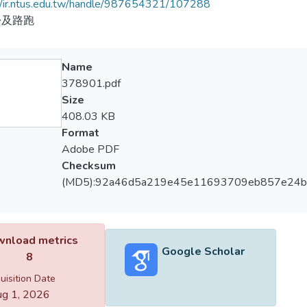
//ir.ntus.edu.tw/handle/987654321/107288
松及路跑
Name
378901.pdf
Size
408.03 KB
Format
Adobe PDF
Checksum
(MD5):92a46d5a219e45e11693709eb857e24b
nload metrics
Google Scholar
8
uisition Date
g 1, 2026