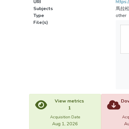
URI
https:
Subjects
馬拉
Type
other
File(s)
View metrics
Dow
1
Acquisition Date
Acq
Aug 1, 2026
Au