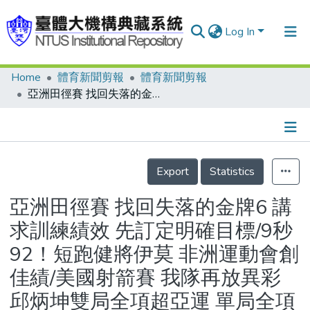
Log In
Home
體育新聞剪報
體育新聞剪報
Communities & Collections
亞洲田徑賽 找回失落的金牌6 講求訓練績效 先訂定明確目標/9秒92！短跑健將伊莫 非洲運動會創佳績/美國射箭賽 我隊再放異彩 邱炳坤雙局全項超亞運 單局全項破全國
Research Outputs
Fundings & Projects
Details
People
Export
Statistics
Organizations
亞洲田徑賽 找回失落的金牌6 講
Statistics
求訓練績效 先訂定明確目標/9秒
92！短跑健將伊莫 非洲運動會創
佳績/美國射箭賽 我隊再放異彩
邱炳坤雙局全項超亞運 單局全項