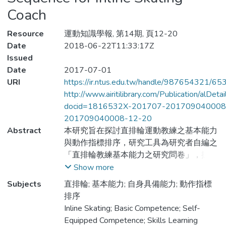
Coach
Resource
運動知識學報, 第14期, 頁12-20
Date
2018-06-22T11:33:17Z
Issued
Date
2017-07-01
URI
https://ir.ntus.edu.tw/handle/987654321/65
http://www.airitilibrary.com/Publication/alDet
docid=1816532X-201707-201709040008
201709040008-12-20
Abstract
本研究旨在探討直排輪運動教練之基本能力
與動作指標排序，研究工具為研究者自編之
「直排輪教練基本能力之研究問卷」，採立
意抽樣的方式並以台灣直排輪教練為研究對
Show more
象，共發放300 份問卷，回收271 份有效
Subjects
直排輪; 基本能力; 自身具備能力; 動作指標
問卷，有效回收率為90.3%，統計方法以描
排序
述性統計、獨立樣本t 檢定、單因子變異
Inline Skating; Basic Competence; Self-
數、雪費法事後比較、皮爾森積差關係等方
Equipped Competence; Skills Learning