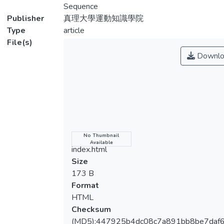
式進行分析，結果發現：一、男性與較高級
Sequence
別之教練在基本能力上重視直排輪運動的起
Publisher
真理大學運動知識學院
源與發展，二、直排輪訓練相關學理受到男
Type
article
性教練、體育院校畢業之教練、及有證照教
File(s)
練的重視，三、有國手經歷與B 級教練認為
Downlo
直排輪訓練能力是重要的，四、有國手經歷
與年資6-10 年的教練注重基本能力中的專
業態度，五、體育院校畢業的教練認為自身
具備精神力訓練與實施能力，六、有國手經
歷之教練認為自身具備起源發展與專業態度
能力，七、A 級與B 級教練在直排輪訓練相
關學理與心理訓練操作能力上認為自身是具
Name
No Thumbnail
Available
備的，八、基本能力與自身具備能力呈現正
index.html
相關，九、直排輪動作指標排序由簡到難，
Size
適合學習者的學習排序。本研究建議相關協
173 B
會定期舉辦教練講習會，同時設訂規範引導
Format
無教練證者取得認證之教練資格，減少教練
HTML
教學程度不一之情況；建議教練檢視自身能
Checksum
力，充實自我不足之能力；建議教練採用指
(MD5):447925b4dc08c7a891bb8be7daf6