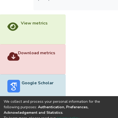
標排序，減少教學動作摸索的時效性。
The purpose of this investigation was to
explore basic competence and skills
View metrics
learning sequence for inline skating coach.
Subjects of this study were inline skating
coaches in Taiwan. Basic competence
questionnaire and purpose sampling method
Download metrics
were adopted for data collection. Total of
three hundred questionnaires were
distributed and 271 copies retrieved
(90.3%). Data analysis included descriptive
statistics, t-test, one-way ANOVA,
Google Scholar
Scheff'smethed, and Pearson's product-
moment correlation. The result of this study
discovered: (1) male and high level coaches
We collect and process your personal information for the
emphasize the origin and development of
following purposes:
Authentication, Preferences,
inline skating in basic competence. (2) Inline
Acknowledgement and Statistics
.
Built with
DSpace-CRIS software
- Extension maintained and
skating training theories were valued by