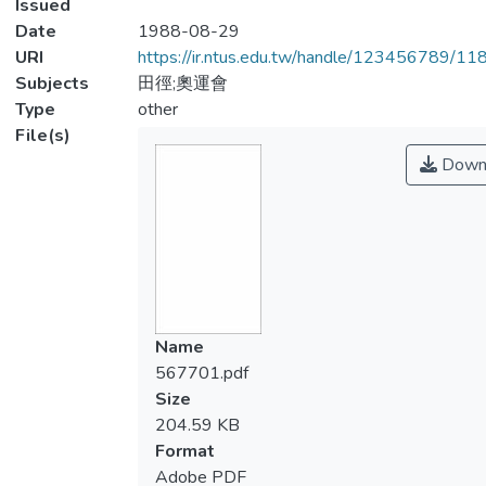
Issued
Date
1988-08-29
URI
https://ir.ntus.edu.tw/handle/123456789/1
Subjects
田徑;奧運會
Type
other
File(s)
Down
Name
567701.pdf
Size
204.59 KB
Format
Adobe PDF