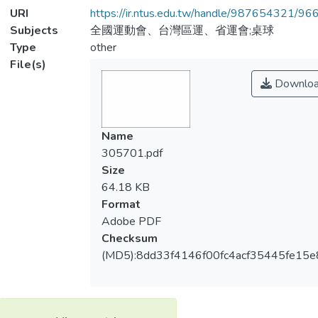
URI
https://ir.ntus.edu.tw/handle/987654321/96
Subjects
全國運動會、台灣區運、省運會;桌球
Type
other
File(s)
Downlo
Name
305701.pdf
Size
64.18 KB
Format
Adobe PDF
Checksum
(MD5):8dd33f4146f00fc4acf35445fe15e