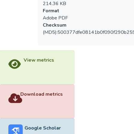
214.36 KB
Format
Adobe PDF
Checksum
(MD5):500377dfe08141b0f090f290b25
View metrics
Download metrics
Google Scholar