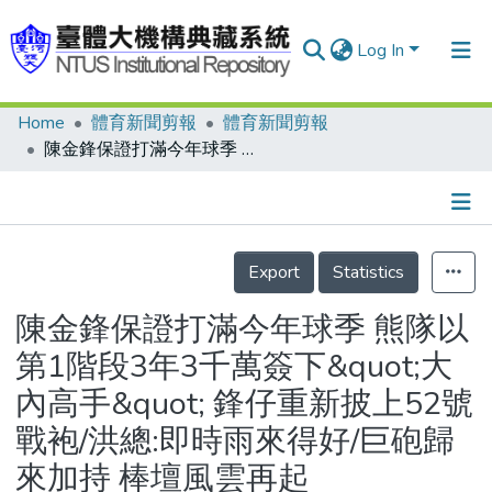
Log In
Home
體育新聞剪報
體育新聞剪報
Communities & Collections
陳金鋒保證打滿今年球季 熊隊以第1階段3年3千萬簽下&quot;大內高手&quot; 鋒仔重新披上52號戰袍/洪總:即時雨來得好/巨砲歸來加持 棒壇風雲再起
Research Outputs
Fundings & Projects
Details
People
Export
Statistics
Organizations
陳金鋒保證打滿今年球季 熊隊以
Statistics
第1階段3年3千萬簽下&quot;大
內高手&quot; 鋒仔重新披上52號
戰袍/洪總:即時雨來得好/巨砲歸
來加持 棒壇風雲再起