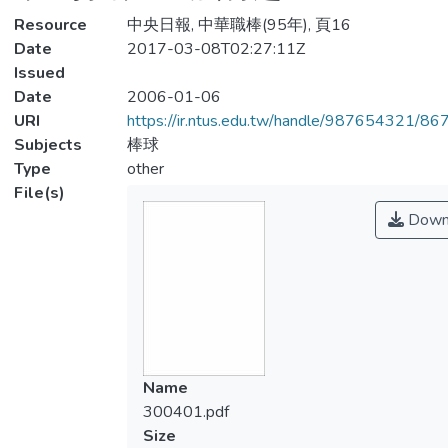
Resource
中央日報, 中華職棒(95年), 頁16
Date
2017-03-08T02:27:11Z
Issued
Date
2006-01-06
URI
https://ir.ntus.edu.tw/handle/987654321/86
Subjects
棒球
Type
other
File(s)
Down
Name
300401.pdf
Size