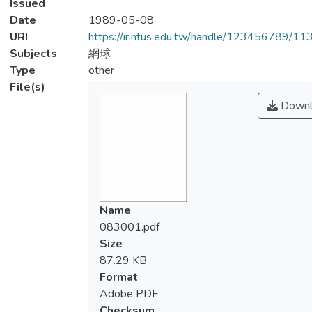
Issued
Date
1989-05-08
URI
https://ir.ntus.edu.tw/handle/123456789/1
Subjects
網球
Type
other
File(s)
Downl
Name
083001.pdf
Size
87.29 KB
Format
Adobe PDF
Checksum