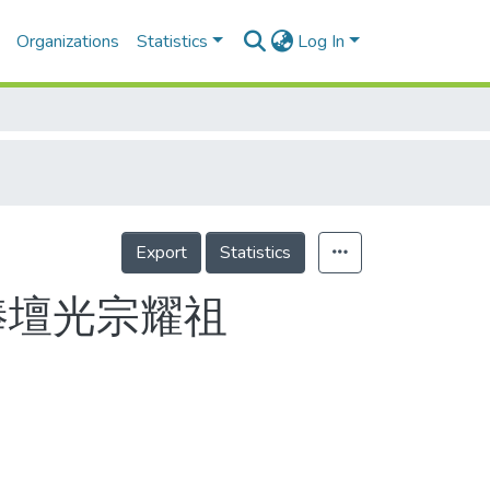
Organizations
Statistics
Log In
Export
Statistics
棒壇光宗耀祖