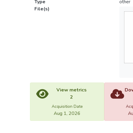
Type
other
File(s)
View metrics
Dow
2
Acquisition Date
Acq
Aug 1, 2026
Au