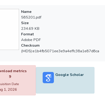
Name
585201.pdf
Size
234.69 KB
Format
Adobe PDF
Checksum
(MD5):e1b4fb5071ee3e9a4effc38a1e87d8ca
nload metrics
Google Scholar
9
uisition Date
g 1, 2026