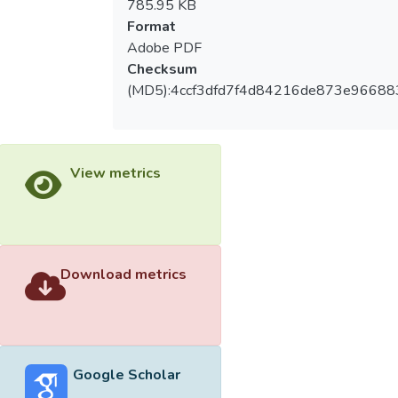
785.95 KB
Format
Adobe PDF
Checksum
(MD5):4ccf3dfd7f4d84216de873e9668
View metrics
Download metrics
Google Scholar