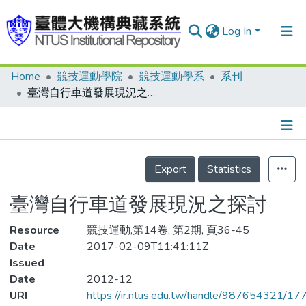
Log In
Home
競技運動學院
競技運動學系
系刊
Communities & Collections
臺灣自行車道發展現況之探討
Research Outputs
Fundings & Projects
Details
People
Export
Statistics
Organizations
臺灣自行車道發展現況之探討
Statistics
Resource
競技運動,第14卷, 第2期, 頁36-45
Date
2017-02-09T11:41:11Z
Issued
Date
2012-12
URI
https://ir.ntus.edu.tw/handle/987654321/17