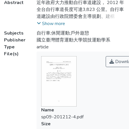
Abstract
近年政府大力推動自行車道建設， 2012 年
全台自行車道長度可達3,823 公里。自行車
道建設由行政院體委會主導規劃、建構，並
由體委會、交通部、內政部營建署、環保
Show more
署、教育部等推動相關措施。近年政府各部
Subjects
自行車;休閒運動;戶外遊憩
Publisher
國立臺灣體育運動大學競技運動學系
會增建補助計畫與評比，更結合資訊系統及
Type
article
行動資訊技術，筆者針對台灣自行車以下提
File(s)
出幾點建議：一、加強自行車硬體建設及配
Downl
套措施、二、兼顧法律及教育層面、三、發
展相關軟體建設。若能在各個面向間取得平
衡，臺灣離建構完成自行車島的理想將越來
越近。
Name
sp09-201212-4.pdf
Size