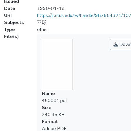
Issued
Date
1990-01-18
URI
https://ir.ntus.edu.tw/handle/987654321/1
Subjects
羽球
Type
other
File(s)
Down
Name
450001.pdf
Size
240.45 KB
Format
Adobe PDF