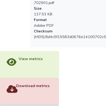
702901.pdf
Size
137.53 KB
Format
Adobe PDF
Checksum
(MD5):8d4c5f15583d0676e14100702c5
View metrics
Download metrics