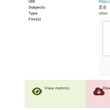
URI
https:
Subjects
柔道
Type
other
File(s)
View metrics
Dow