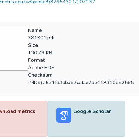
//ir.ntus.edu.tw/handle/987654321/107257
Name
381801.pdf
Size
130.78 KB
Format
Adobe PDF
Checksum
(MD5):a531fd3dba52cefae7de419310b52568
nload metrics
Google Scholar