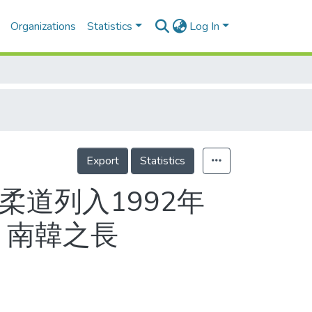
Organizations
Statistics
Log In
Export
Statistics
子柔道列入1992年
、南韓之長