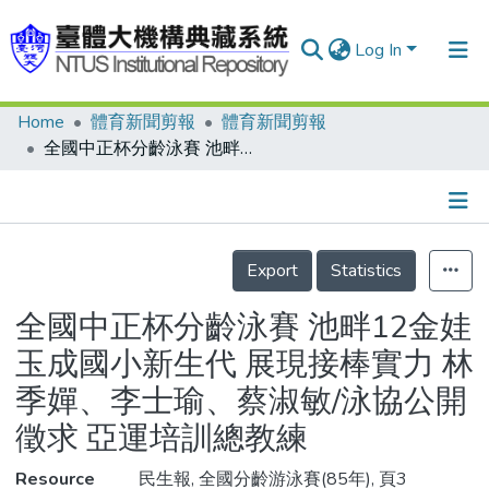
Log In
Home
體育新聞剪報
體育新聞剪報
Communities & Collections
全國中正杯分齡泳賽 池畔12金娃 玉成國小新生代 展現接棒實力 林季嬋、李士瑜、蔡淑敏/泳協公開徵求 亞運培訓總教練
Research Outputs
Fundings & Projects
Details
People
Export
Statistics
Organizations
全國中正杯分齡泳賽 池畔12金娃
Statistics
玉成國小新生代 展現接棒實力 林
季嬋、李士瑜、蔡淑敏/泳協公開
徵求 亞運培訓總教練
Resource
民生報, 全國分齡游泳賽(85年), 頁3