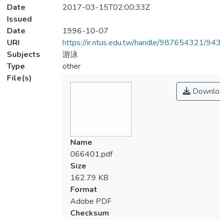
Date
2017-03-15T02:00:33Z
Issued
Date
1996-10-07
URI
https://ir.ntus.edu.tw/handle/987654321/94
Subjects
游泳
Type
other
File(s)
Downlo
Name
066401.pdf
Size
162.79 KB
Format
Adobe PDF
Checksum