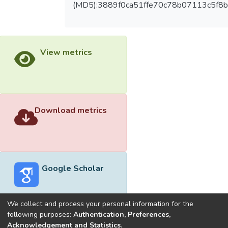
(MD5):3889f0ca51ffe70c78b07113c5f8
View metrics
Download metrics
Google Scholar
We collect and process your personal information for the
following purposes:
Authentication, Preferences,
Acknowledgement and Statistics
.
Built with
DSpace-CRIS software
- Extension maintained and