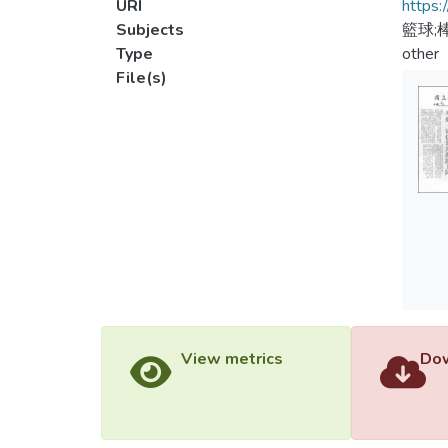
URI
https:
Subjects
籃球;
Type
other
File(s)
View metrics
Dow