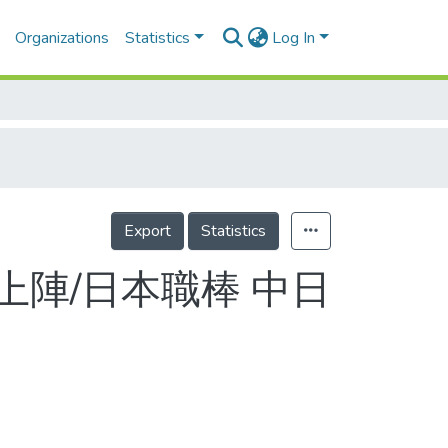
Organizations
Statistics
Log In
Export
Statistics
陣/日本職棒 中日