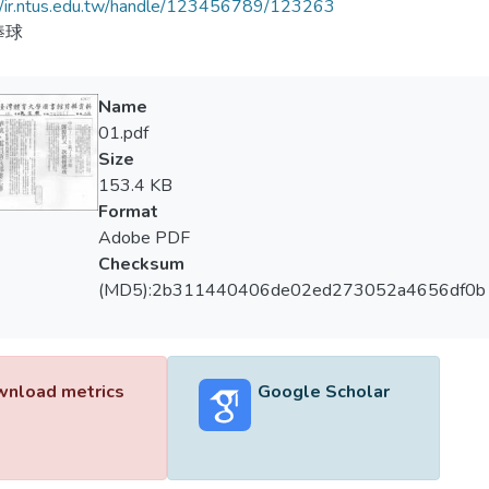
//ir.ntus.edu.tw/handle/123456789/123263
棒球
Name
01.pdf
Size
153.4 KB
Format
Adobe PDF
Checksum
(MD5):2b311440406de02ed273052a4656df0b
nload metrics
Google Scholar