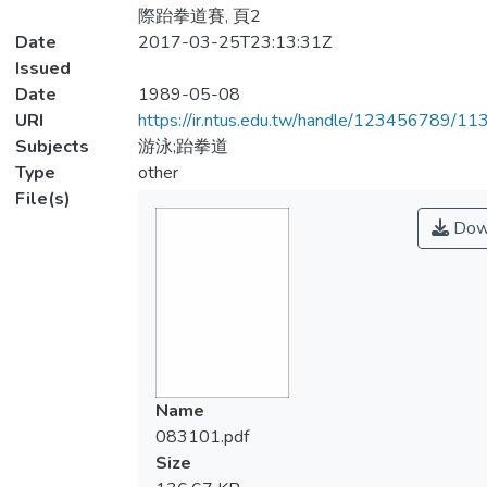
際跆拳道賽, 頁2
Date
2017-03-25T23:13:31Z
Issued
Date
1989-05-08
URI
https://ir.ntus.edu.tw/handle/123456789/1
Subjects
游泳;跆拳道
Type
other
File(s)
Dow
Name
083101.pdf
Size