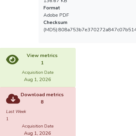
136.67 KB
Format
Adobe PDF
Checksum
(MD5):808a753b7e370272a847c07b51
View metrics
1
Acquisition Date
Aug 1, 2026
Download metrics
8
Last Week
1
Acquisition Date
Aug 1, 2026