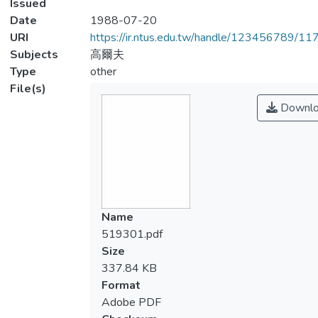
Issued
Date
1988-07-20
URI
https://ir.ntus.edu.tw/handle/123456789/1
Subjects
高爾夫
Type
other
File(s)
Downlo
Name
519301.pdf
Size
337.84 KB
Format
Adobe PDF