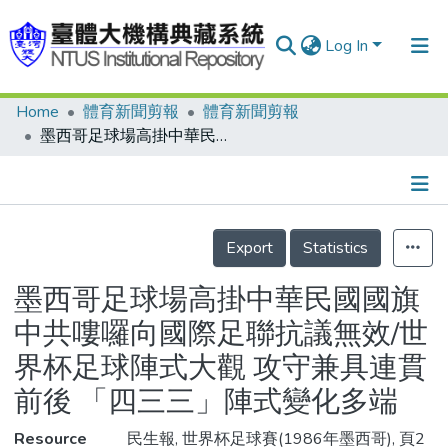
Log In
Home
體育新聞剪報
體育新聞剪報
Communities & Collections
墨西哥足球場高掛中華民國國旗 中共嘍囉向國際足聯抗議無效/世界杯足球陣式大觀 攻守兼具連貫前後 「四三三」陣式變化多端
Research Outputs
Fundings & Projects
Details
People
Export
Statistics
Organizations
墨西哥足球場高掛中華民國國旗
Statistics
中共嘍囉向國際足聯抗議無效/世
界杯足球陣式大觀 攻守兼具連貫
前後 「四三三」陣式變化多端
Resource
民生報, 世界杯足球賽(1986年墨西哥), 頁2