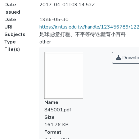
Date
2017-04-01T09:14:53Z
Issued
Date
1986-05-30
URI
https://ir.ntus.edu.tw/handle/123456789/1
Subjects
足球;惡意打壓、不平等待遇;體育小百科
Type
other
File(s)
Downlo
Name
845001.pdf
Size
161.76 KB
Format