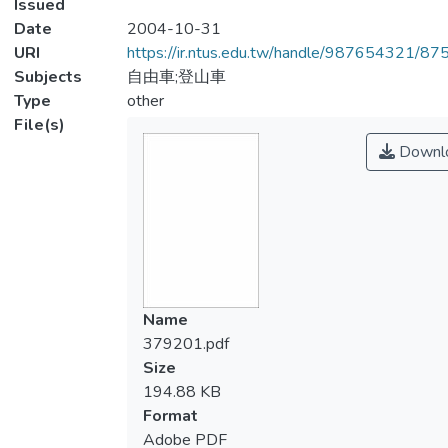
Issued
Date
2004-10-31
URI
https://ir.ntus.edu.tw/handle/987654321/87
Subjects
自由車;登山車
Type
other
File(s)
Downl
Name
379201.pdf
Size
194.88 KB
Format
Adobe PDF