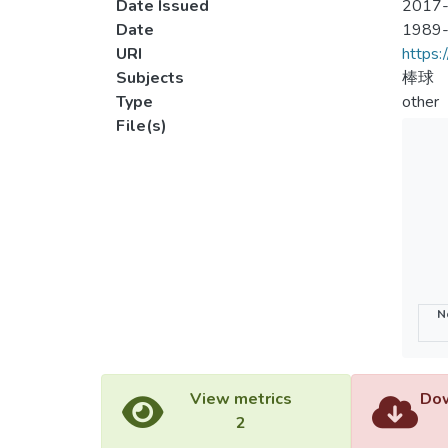
Date Issued
2017-
Date
1989
URI
https:
Subjects
棒球
Type
other
File(s)
N
View metrics
Dow
2