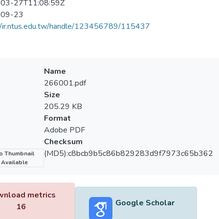
03-27T11:08:59Z
-09-23
//ir.ntus.edu.tw/handle/123456789/115437
Name
266001.pdf
Size
205.29 KB
Format
Adobe PDF
Checksum
(MD5):c8bcb9b5c86b829283d9f7973c65b362
o Thumbnail
Available
nload metrics
Google Scholar
16