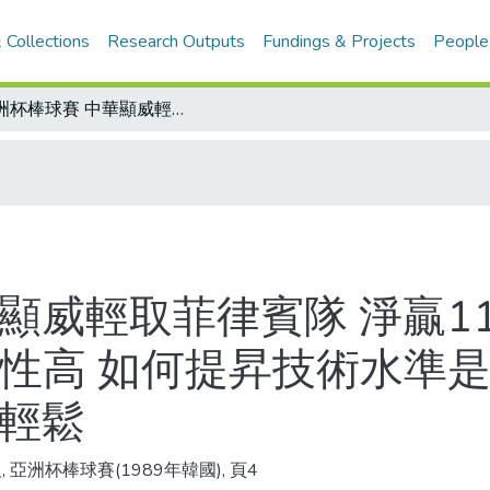
 Collections
Research Outputs
Fundings & Projects
People
亞洲杯棒球賽 中華顯威輕取菲律賓隊 淨贏11分 今戰印度坐二望一/中華新秀可塑性高 如何提昇技術水準是最大課題/大陸超水準演出 日本贏的不輕鬆
顯威輕取菲律賓隊 淨贏1
塑性高 如何提昇技術水準是
不輕鬆
, 亞洲杯棒球賽(1989年韓國), 頁4