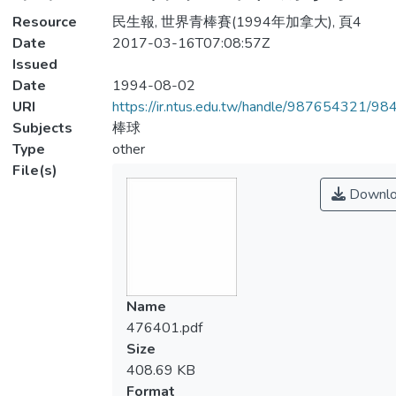
Resource
民生報, 世界青棒賽(1994年加拿大), 頁4
Date
2017-03-16T07:08:57Z
Issued
Date
1994-08-02
URI
https://ir.ntus.edu.tw/handle/987654321/98
Subjects
棒球
Type
other
File(s)
Downlo
Name
476401.pdf
Size
408.69 KB
Format