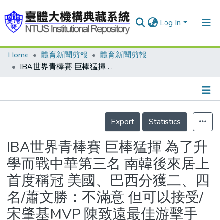
Log In
Home
體育新聞剪報
體育新聞剪報
Communities & Collections
IBA世界青棒賽 巨棒猛揮 為了升學而戰中華第三名 南韓後來居上首度稱冠 美國、巴西分獲二、四名/蕭文勝：不滿意 但可以接受/宋肇基MVP 陳致遠最佳游擊手
Research Outputs
Fundings & Projects
Details
People
Export
Statistics
Organizations
IBA世界青棒賽 巨棒猛揮 為了升
Statistics
學而戰中華第三名 南韓後來居上
首度稱冠 美國、巴西分獲二、四
名/蕭文勝：不滿意 但可以接受/
宋肇基MVP 陳致遠最佳游擊手