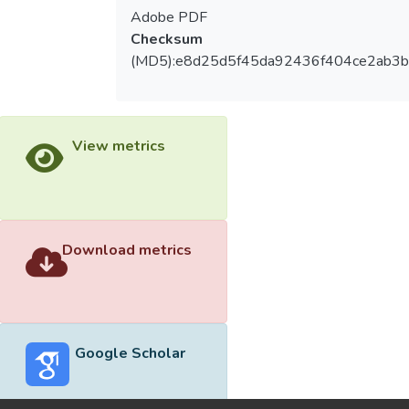
Adobe PDF
Checksum
(MD5):e8d25d5f45da92436f404ce2ab3b
View metrics
Download metrics
Google Scholar