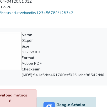
04-04T20:51:01Z
-12-26
//ir.ntus.edu.tw/handle/123456789/128342
Name
01.pdf
Size
312.58 KB
Format
Adobe PDF
Checksum
(MD5):941a5dca461760ecf0261ebe96542dd6
nload metrics
8
Google Scholar