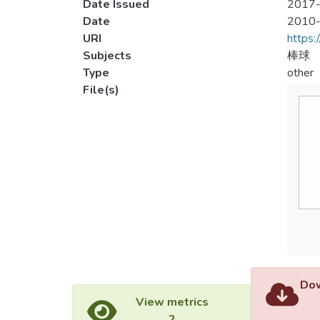
Date Issued
2017-
Date
2010
URI
https:
Subjects
棒球
Type
other
File(s)
Dow
View metrics
2