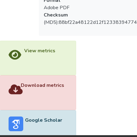
Format
Adobe PDF
Checksum
(MD5):88bf22a48122d12f1233839477
View metrics
Download metrics
Google Scholar