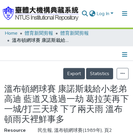
Log In
Home
體育新聞剪報
體育新聞剪報
Communities & Collections
溫布頓網球賽 康諾斯栽給小老弟高迪 藍道又逃過一劫 葛拉芙再下一城/打三天球 下了兩天雨 溫布頓雨天裡鮮事多
Research Outputs
Fundings & Projects
Details
People
Export
Statistics
Organizations
溫布頓網球賽 康諾斯栽給小老弟
Statistics
高迪 藍道又逃過一劫 葛拉芙再下
一城/打三天球 下了兩天雨 溫布
頓雨天裡鮮事多
Resource
民生報, 溫布頓網球賽(1989年), 頁2