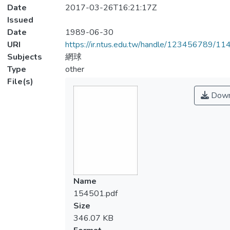
Date
2017-03-26T16:21:17Z
Issued
Date
1989-06-30
URI
https://ir.ntus.edu.tw/handle/123456789/1
Subjects
網球
Type
other
File(s)
Down
Name
154501.pdf
Size
346.07 KB