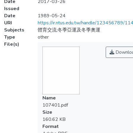
Date
2017-03-26
Issued
Date
1989-05-24
URI
https://ir.ntus.edu.tw/handle/123456789/1
Subjects
體育交流;冬季亞運及冬季奧運
Type
other
File(s)
Downlo
Name
107401.pdf
Size
160.62 KB
Format