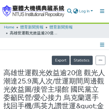
Log In
Home
體育新聞剪報
體育新聞剪報
Communities & Collections
高雄世運觀光效益逾20億 觀光人潮達25.9萬人次/世運期間周邊觀光效益圖/接管主場館 國民黨立委籲民營/愛心接力 烏克蘭選手找回手機/馬英九讚世運&quot;金&quot;主 有你們真好 黃昊昀靜養缺席接見/高雄世運吉祥物 高妹和雄哥學校爭藏/武術男子奪金選手彭偉群感恩 再接再厲盼明年亞運締造佳績/世運官旗民眾搶著要 得自行前往工廠拿取/黃牛喊價 閉幕漲5倍 外國人再加價200元/前世界球王菲律賓歐古羅與楊清順二度單挑成局 上次楊清順搶60局大戰以60:42大勝世界球王
Research Outputs
Fundings & Projects
Details
People
Export
Statistics
Organizations
高雄世運觀光效益逾20億 觀光人
Statistics
潮達25.9萬人次/世運期間周邊觀
光效益圖/接管主場館 國民黨立
委籲民營/愛心接力 烏克蘭選手
找回手機/馬英九讚世運&quot;金