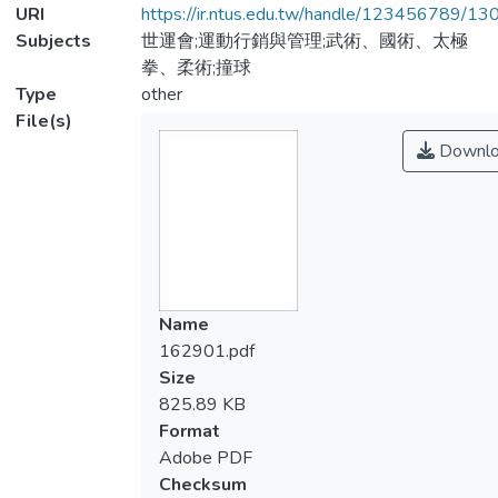
URI
https://ir.ntus.edu.tw/handle/123456789/1
Subjects
世運會;運動行銷與管理;武術、國術、太極
拳、柔術;撞球
Type
other
File(s)
Downlo
Name
162901.pdf
Size
825.89 KB
Format
Adobe PDF
Checksum