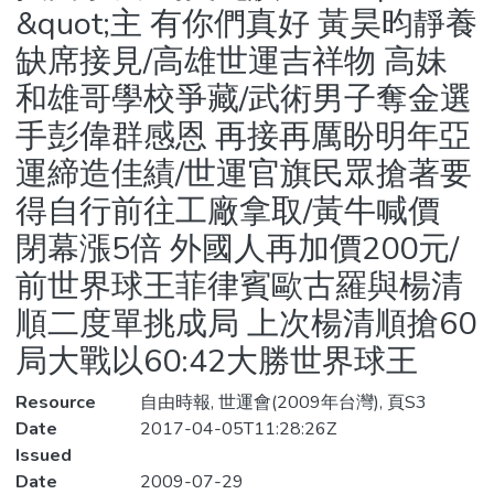
&quot;主 有你們真好 黃昊昀靜養
缺席接見/高雄世運吉祥物 高妹
和雄哥學校爭藏/武術男子奪金選
手彭偉群感恩 再接再厲盼明年亞
運締造佳績/世運官旗民眾搶著要
得自行前往工廠拿取/黃牛喊價
閉幕漲5倍 外國人再加價200元/
前世界球王菲律賓歐古羅與楊清
順二度單挑成局 上次楊清順搶60
局大戰以60:42大勝世界球王
Resource
自由時報, 世運會(2009年台灣), 頁S3
Date
2017-04-05T11:28:26Z
Issued
Date
2009-07-29