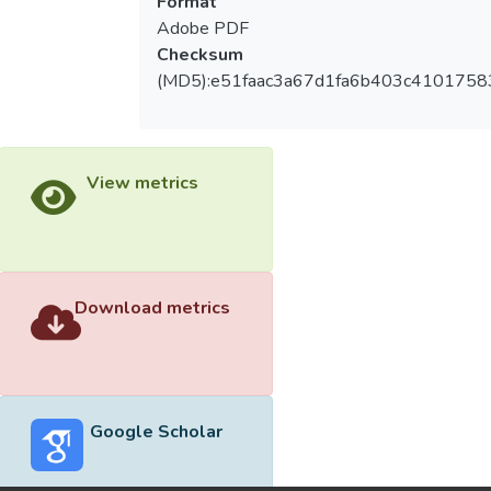
Format
Adobe PDF
Checksum
(MD5):e51faac3a67d1fa6b403c4101758
View metrics
Download metrics
Google Scholar