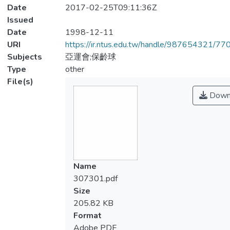
Date
2017-02-25T09:11:36Z
Issued
Date
1998-12-11
URI
https://ir.ntus.edu.tw/handle/987654321/77
Subjects
亞運會;保齡球
Type
other
File(s)
Down
Name
307301.pdf
Size
205.82 KB
Format
Adobe PDF