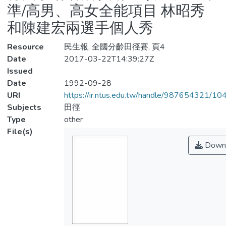
準/高男、高女全能項目 林昭秀
和陳建宏兩選手個人秀
Resource
民生報, 全國分齡田徑賽, 頁4
Date
2017-03-22T14:39:27Z
Issued
Date
1992-09-28
URI
https://ir.ntus.edu.tw/handle/987654321/1
Subjects
田徑
Type
other
File(s)
Down