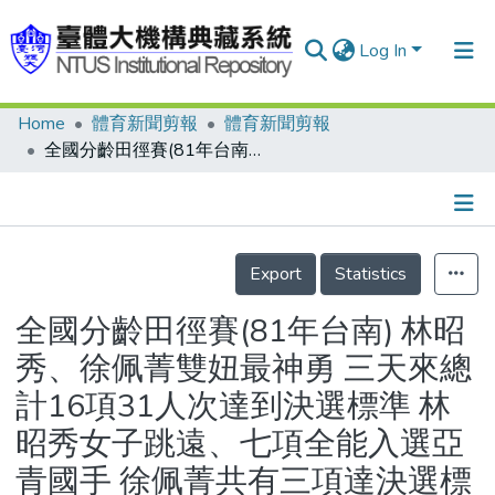
Log In
Home
體育新聞剪報
體育新聞剪報
Communities & Collections
全國分齡田徑賽(81年台南) 林昭秀、徐佩菁雙妞最神勇 三天來總計16項31人次達到決選標準 林昭秀女子跳遠、七項全能入選亞青國手 徐佩菁共有三項達決選標準/高男、高女全能項目 林昭秀和陳建宏兩選手個人秀
Research Outputs
Fundings & Projects
Details
People
Export
Statistics
Organizations
全國分齡田徑賽(81年台南) 林昭
Statistics
秀、徐佩菁雙妞最神勇 三天來總
計16項31人次達到決選標準 林
昭秀女子跳遠、七項全能入選亞
青國手 徐佩菁共有三項達決選標