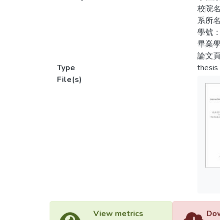
校院
系所
學號：
畢業學
論文頁
Type
thesis
File(s)
View metrics
Dow