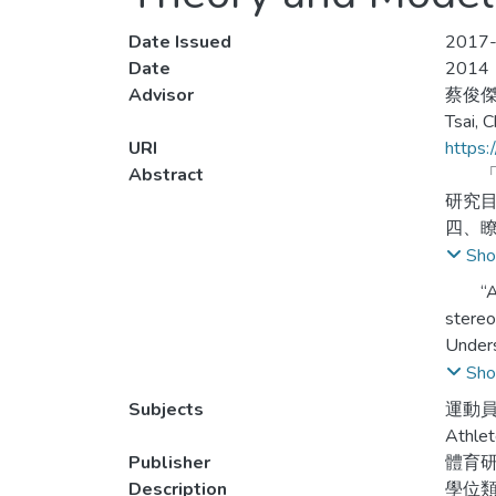
Date Issued
2017-
Date
2014
Advisor
蔡俊
Tsai, 
URI
https:
Abstract
「頭
研究
四、
刻板
Sho
網路
“All b
主。
stereo
單、
Unders
of in 
Sho
of spo
Subjects
運動員
Benchm
Athlet
struct
Publisher
體育
athlet
Description
學位