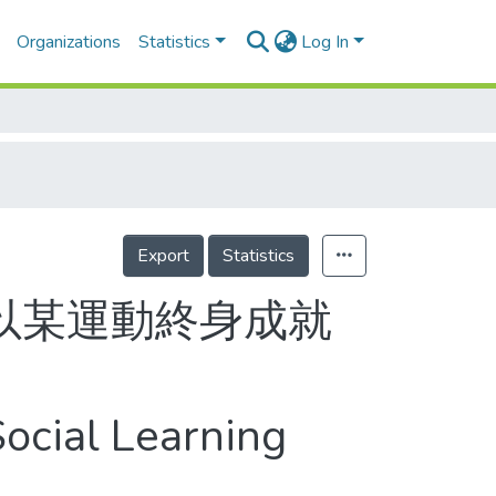
Organizations
Statistics
Log In
Export
Statistics
以某運動終身成就
ocial Learning