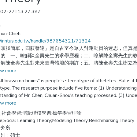
02-27T13:27:38Z
傑
Chun-Chieh
//ir.ntus.edu.tw/handle/987654321/71324
腦簡單，四肢發達」是自古至今眾人對運動員的迷思，但真是
目的：一、瞭解陳全壽先生的求學歷程；二、瞭解陳全壽先生的
瞭解陳全壽先生對未來臺灣體壇的期許；五、將陳全壽先生樹立
印象。本篇研究以社會學習理論運用較多，其次為楷模學習及標
w more
資訊、書籍為輔。研究對象為運動終身成就獎獲獎者陳全壽先生
rawn no brains” is people’s stereotype of atheletes. But is it
本研究結果經過分析並歸納其特質及要點給予運動員一個標竿進
type. The research purpose include five items: (1) Understanding
四肢發達」這迷思，就必須自我改變。
tanding of Mr. Chen, Chuan-Shou's teaching processed. (3) Unde
his life.(4)Understanding of Mr. Chen, Chuan-Shou expectation to T
w more
rt, and broken the stereotype. Three theory in the study: (1) Soci
;社會學習理論;楷模學習;標竿學習理論
arking Theory. Study method is a case of study of Mr. Chen, Ch
e;Social Learning Theory;Modeling Theory;Benchmarking Theory
ured interview and other information to support. The results incl
研究所
e to follow it, and change his or her think and pick them to the t
類別：碩士