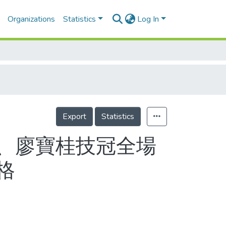
Organizations
Statistics
Log In
Export
Statistics
吉、廖寶桂技冠全場
格