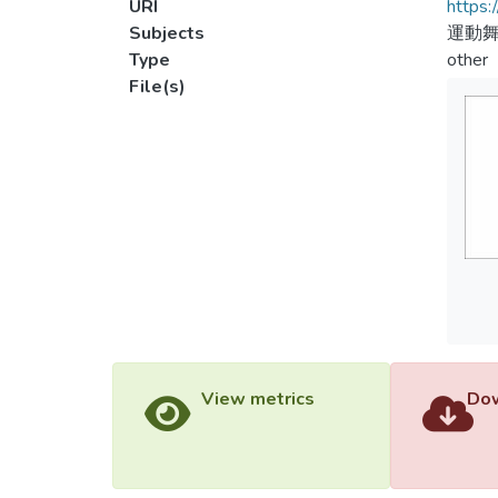
URI
https:
Subjects
運動
Type
other
File(s)
View metrics
Dow