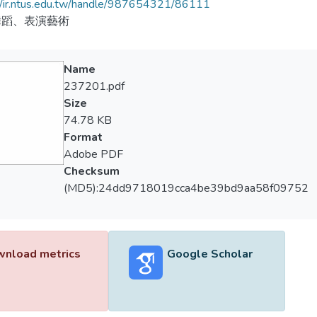
//ir.ntus.edu.tw/handle/987654321/86111
舞蹈、表演藝術
Name
237201.pdf
Size
74.78 KB
Format
Adobe PDF
Checksum
(MD5):24dd9718019cca4be39bd9aa58f09752
nload metrics
Google Scholar