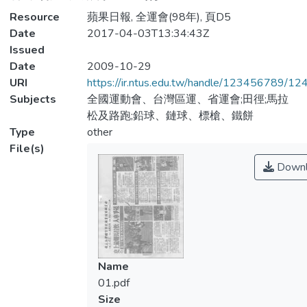
Resource
蘋果日報, 全運會(98年), 頁D5
Date
2017-04-03T13:34:43Z
Issued
Date
2009-10-29
URI
https://ir.ntus.edu.tw/handle/123456789/1
Subjects
全國運動會、台灣區運、省運會;田徑;馬拉
松及路跑;鉛球、鏈球、標槍、鐵餅
Type
other
File(s)
Downl
Name
01.pdf
Size