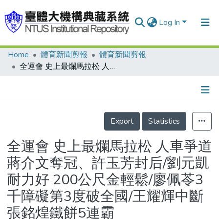
Log In
Home
體育新聞剪報
體育新聞剪報
Communities & Collections
全運會 史上最爛馬拉松 人車爭道 蔣介文奪冠、許玉芳封后/劉元凱耐力好 200公尺金輕鬆/廖佩苓3千障礙第3度破全國/王耀輝中斷張銘煌鐵餅5連霸
Research Outputs
Fundings & Projects
Details
People
Export
Statistics
Organizations
全運會 史上最爛馬拉松 人車爭道
Statistics
蔣介文奪冠、許玉芳封后/劉元凱
耐力好 200公尺金輕鬆/廖佩苓3
千障礙第3度破全國/王耀輝中斷
張銘煌鐵餅5連霸