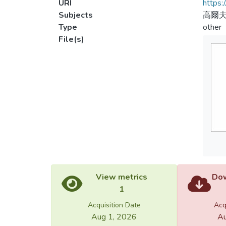
URI
https:
Subjects
高爾
Type
other
File(s)
View metrics
Dow
1
Acquisition Date
Acq
Aug 1, 2026
Au