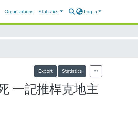
Organizations
Statistics
Log In
Export
Statistics
生死 一記推桿克地主