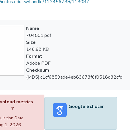
//ir.ntus.edu.tw/handle/123456789/118087
夫
Name
704501.pdf
Size
146.68 KB
Format
Adobe PDF
Checksum
(MD5):c1cf6859ade4eb83673f6f0518d32cfd
nload metrics
Google Scholar
7
uisition Date
g 1, 2026