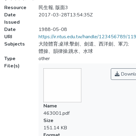
Resource
民生報, 版面3
Date
2017-03-28T13:54:35Z
Issued
Date
1988-05-08
URI
https://ir.ntus.edu.tw/handle/123456789/1
Subjects
大陸體育;桌球;擊劍、劍道、西洋劍、軍刀;
體操、韻律操;跳水、水球
Type
other
File(s)
Downl
Name
463001.pdf
Size
151.14 KB
Format