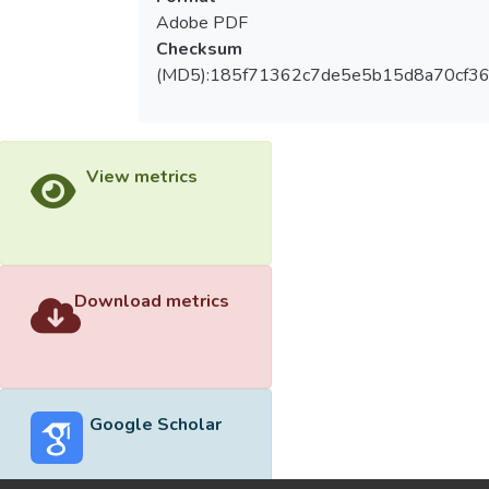
Adobe PDF
Checksum
(MD5):185f71362c7de5e5b15d8a70cf36
View metrics
Download metrics
Google Scholar