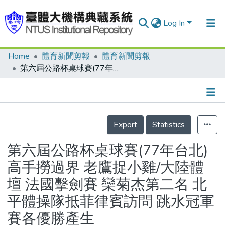
Log In
Home
體育新聞剪報
體育新聞剪報
Communities & Collections
第六屆公路杯桌球賽(77年台北) 高手撈過界 老鷹捉小雞/大陸體壇 法國擊劍賽 欒菊杰第二名 北平體操隊抵菲律賓訪問 跳水冠軍賽各優勝產生
Research Outputs
Fundings & Projects
Details
People
Export
Statistics
Organizations
第六屆公路杯桌球賽(77年台北)
Statistics
高手撈過界 老鷹捉小雞/大陸體
壇 法國擊劍賽 欒菊杰第二名 北
平體操隊抵菲律賓訪問 跳水冠軍
賽各優勝產生