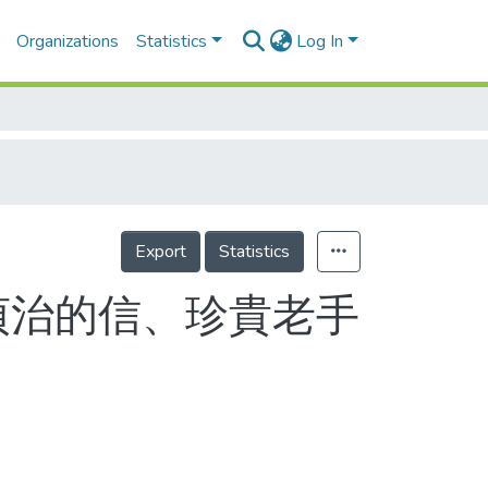
Organizations
Statistics
Log In
Export
Statistics
貞治的信、珍貴老手