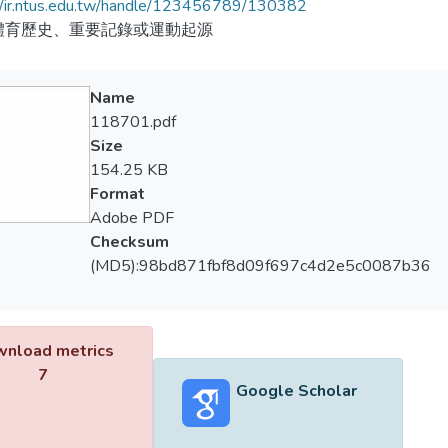
//ir.ntus.edu.tw/handle/123456789/130382
體育歷史、重要記錄或運動起源
Name
118701.pdf
Size
154.25 KB
Format
Adobe PDF
Checksum
(MD5):98bd871fbf8d09f697c4d2e5c0087b36
nload metrics
7
Google Scholar