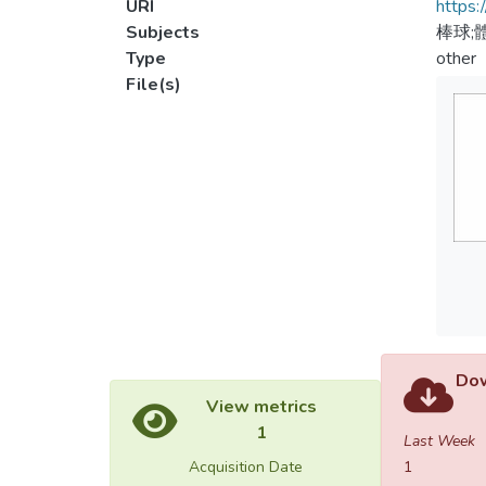
URI
https:
Subjects
棒球;
Type
other
File(s)
Dow
View metrics
1
Last Week
Acquisition Date
1