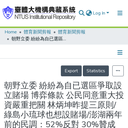
Log In
Home
體育新聞剪報
體育新聞剪報
Communities & Collections
朝野立委 紛紛為自已選區爭取設立賭場 博弈條款 公民同意重大投資嚴重把關 林炳坤昨提三原則/綠島小琉球也想設賭場/澎湖兩年前的民調：52%反對 30%贊成
Research Outputs
Fundings & Projects
Details
People
Export
Statistics
Organizations
朝野立委 紛紛為自已選區爭取設
Statistics
立賭場 博弈條款 公民同意重大投
資嚴重把關 林炳坤昨提三原則/
綠島小琉球也想設賭場/澎湖兩年
前的民調：52%反對 30%贊成