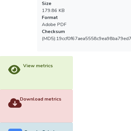
Size
179.86 KB
Format
Adobe PDF
Checksum
(MD5):19ccf0f67aea5558c9ea98ba79ed
View metrics
Download metrics