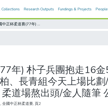
 Collections
Research Outputs
Fundings & Projects
People
全國中正杯柔道賽(77年) 朴子兵團抱走16金5銀2銅 程善珉猛龍過江第七級稱王 松柏、長青組今天上場比劃/程善珉一心為國爭光 堅不歸化韓國籍 柔道場熬出頭/金人隨筆 公營競技 運動賭博
77年) 朴子兵團抱走16金
松柏、長青組今天上場比劃
 柔道場熬出頭/金人隨筆 
, 全國中正杯柔道賽, 頁2