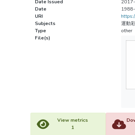
Date Issued
2017-
Date
1988
URI
https:
Subjects
運動彩
Type
other
File(s)
View metrics
Dow
1