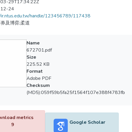
03-29T17:34:22Z
-12-24
//ir.ntus.edu.tw/handle/123456789/117438
券及博弈;柔道
Name
672701.pdf
Size
225.52 KB
Format
Adobe PDF
Checksum
(MD5):059f59b5fa25f1564f107e388f4783fb
nload metrics
Google Scholar
9