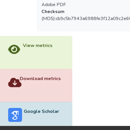
Adobe PDF
Checksum
(MD5):cb9c5b7943a6988fe3f12a09c2e6
View metrics
Download metrics
Google Scholar