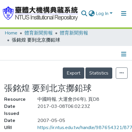
Log In
Home
體育新聞剪報
體育新聞剪報
Communities & Collections
張銘煌 要到北京擲鉛球
Research Outputs
Fundings & Projects
Details
People
Export
Statistics
Organizations
張銘煌 要到北京擲鉛球
Statistics
Resource
中國時報, 大運會(96年), 頁D8
Date
2017-03-08T06:02:23Z
Issued
Date
2007-05-05
URI
https://ir.ntus.edu.tw/handle/987654321/87