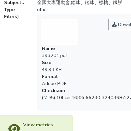
Subjects
全國大專運動會;鉛球、鏈球、標槍、鐵餅
Type
other
File(s)
Downl
Name
393201.pdf
Size
49.94 KB
Format
Adobe PDF
Checksum
(MD5):10bcec4633e66230f32403697f2
View metrics