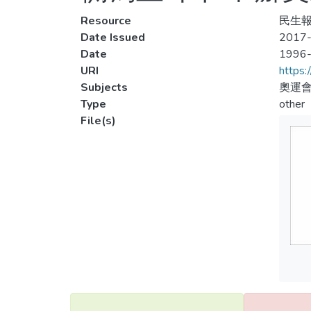
Resource
民生報
Date Issued
2017-
Date
1996
URI
https:
Subjects
奧運會
Type
other
File(s)