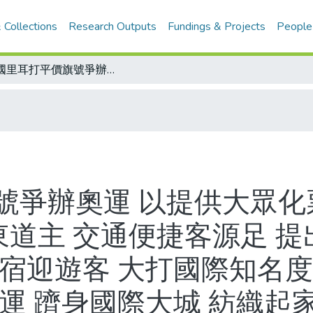
 Collections
Research Outputs
Fundings & Projects
People
法國里耳打平價旗號爭辦奧運 以提供大眾化票價方案遊說奧委會 一心當2004年東道主 交通便捷客源足 提出低票價說帖 寄望促地方發展 推出民宿迎遊客 大打國際知名度 遊說奧委會成員/側寫里耳市 申辦奧運 躋身國際大城 紡織起家 主導經濟命脈
號爭辦奧運 以提供大眾化
年東道主 交通便捷客源足 
宿迎遊客 大打國際知名度
運 躋身國際大城 紡織起