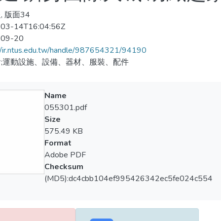
, 版面34
03-14T16:04:56Z
-09-20
//ir.ntus.edu.tw/handle/987654321/94190
;運動設施、設備、器材、服裝、配件
Name
055301.pdf
Size
575.49 KB
Format
Adobe PDF
Checksum
(MD5):dc4cbb104ef995426342ec5fe024c554