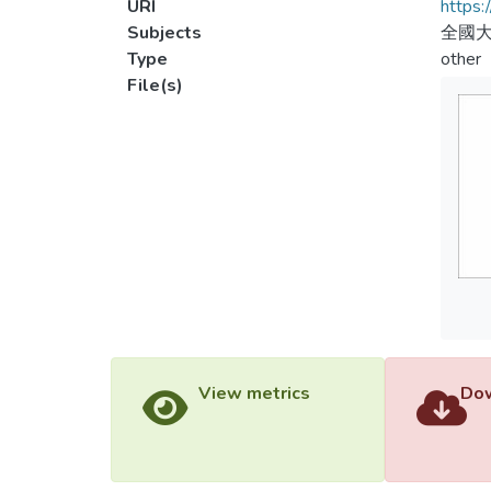
URI
https:
Subjects
全國大
Type
other
File(s)
View metrics
Dow