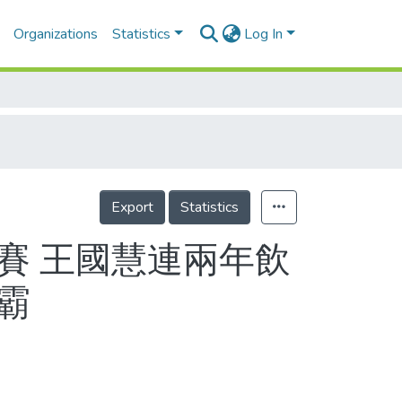
Organizations
Statistics
Log In
Export
Statistics
遠賽 王國慧連兩年飲
霸