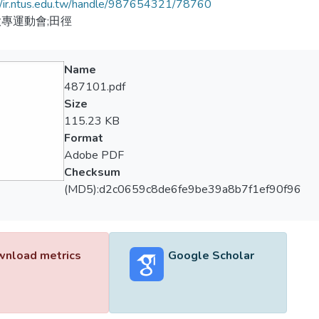
//ir.ntus.edu.tw/handle/987654321/78760
專運動會;田徑
Name
487101.pdf
Size
115.23 KB
Format
Adobe PDF
Checksum
(MD5):d2c0659c8de6fe9be39a8b7f1ef90f96
nload metrics
Google Scholar