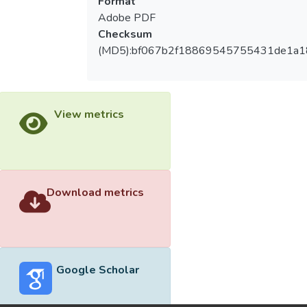
Format
Adobe PDF
Checksum
(MD5):bf067b2f18869545755431de1a
View metrics
Download metrics
Google Scholar