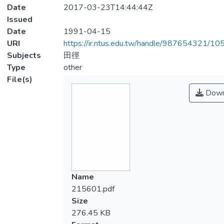
Date
2017-03-23T14:44:44Z
Issued
Date
1991-04-15
URI
https://ir.ntus.edu.tw/handle/987654321/1
Subjects
田徑
Type
other
File(s)
Down
Name
215601.pdf
Size
276.45 KB