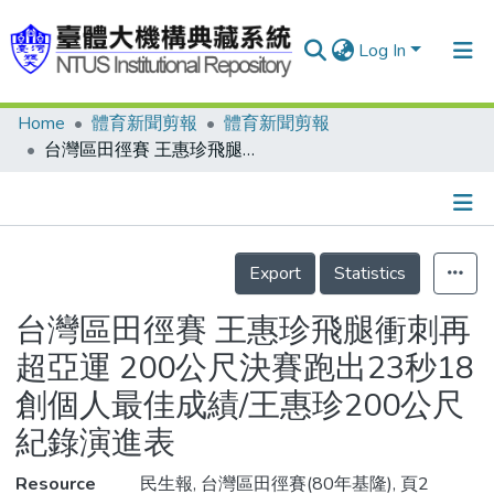
Log In
Home
體育新聞剪報
體育新聞剪報
Communities & Collections
台灣區田徑賽 王惠珍飛腿衝刺再超亞運 200公尺決賽跑出23秒18 創個人最佳成績/王惠珍200公尺紀錄演進表
Research Outputs
Fundings & Projects
Details
People
Export
Statistics
Organizations
台灣區田徑賽 王惠珍飛腿衝刺再
Statistics
超亞運 200公尺決賽跑出23秒18
創個人最佳成績/王惠珍200公尺
紀錄演進表
Resource
民生報, 台灣區田徑賽(80年基隆), 頁2