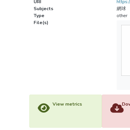
URI
https:
Subjects
網球
Type
other
File(s)
View metrics
Dow