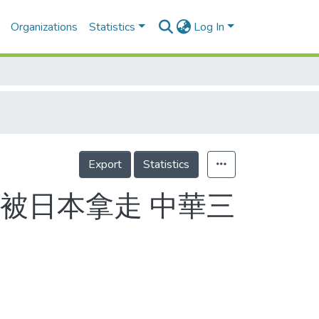
Organizations
Statistics
Log In
Export
Statistics
硬被日本拿走 中華三