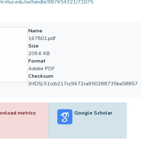
//ir.ntus.edu.tw/handle/987654321/72075
Name
167801.pdf
Size
209.6 KB
Format
Adobe PDF
Checksum
(MD5):51ccb217cc9672ca950288735ba58857
nload metrics
Google Scholar