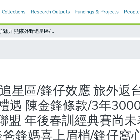
 Collections
Research Outputs
Fundings & Projects
People
鋒仔魅力 熊隊外野追星區/鋒仔效應 旅外返台大利多/中職17年颳起狂"鋒"沙/三大禮遇 陳金鋒條款/3年3000萬 鋒仔第一等 績效分紅年薪直追大聯盟 年後春訓經典賽尚未表態/鋒仔指標 千萬鋒芒 職棒轉捩點/鋒爸鋒媽喜上眉梢/鋒仔窩心 包山包海首見上上簽/陳金鋒與部分旅外球員薪水一覽表
追星區/鋒仔效應 旅外返台
禮遇 陳金鋒條款/3年300
聯盟 年後春訓經典賽尚未表
鋒爸鋒媽喜上眉梢/鋒仔窩