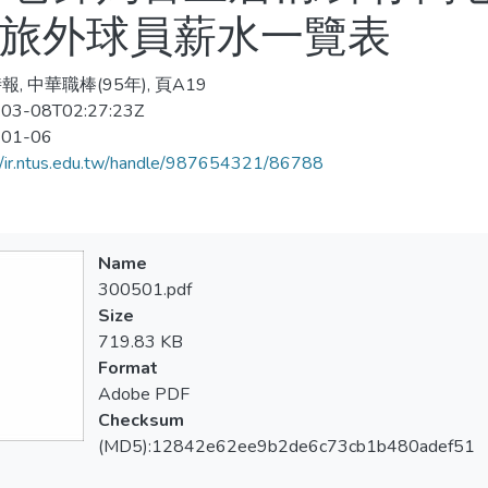
分旅外球員薪水一覽表
, 中華職棒(95年), 頁A19
03-08T02:27:23Z
-01-06
//ir.ntus.edu.tw/handle/987654321/86788
Name
300501.pdf
Size
719.83 KB
Format
Adobe PDF
Checksum
(MD5):12842e62ee9b2de6c73cb1b480adef51