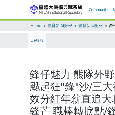
Communities &
Home
體育新聞剪報
體育新聞剪報
Details
鋒仔魅力 熊隊外野
颳起狂"鋒"沙/三大
效分紅年薪直追大
鋒芒 職棒轉捩點/