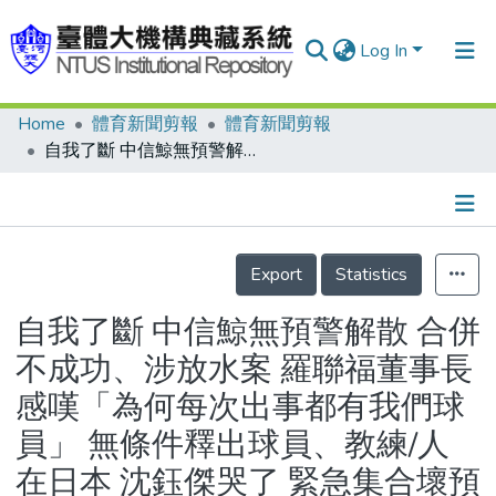
Log In
Home
體育新聞剪報
體育新聞剪報
Communities & Collections
自我了斷 中信鯨無預警解散 合併不成功、涉放水案 羅聯福董事長感嘆「為何每次出事都有我們球員」 無條件釋出球員、教練/人在日本 沈鈺傑哭了 緊急集合壞預兆 草總猜人力重組 球員平靜找出路 聯盟將安排選秀/突然少一隊 獅呼太扯/體委會正面思考 明年更有可看性/中信鯨隊大事紀/歷年解散的職棒隊伍一覽表
Research Outputs
Fundings & Projects
Details
People
Export
Statistics
Organizations
自我了斷 中信鯨無預警解散 合併
Statistics
不成功、涉放水案 羅聯福董事長
感嘆「為何每次出事都有我們球
員」 無條件釋出球員、教練/人
在日本 沈鈺傑哭了 緊急集合壞預