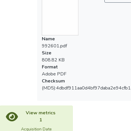
Name
992601.pdf
Size
808.82 KB
Format
Adobe PDF
Checksum
(MD5):4dbdf911aa0d4bf97daba2e94cfb
View metrics
1
Acquisition Date