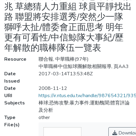
兆 草總猜人力重組 球員平靜找出
路 聯盟將安排選秀/突然少一隊
獅呼太扯/體委會正面思考 明年
更有可看性/中信鯨隊大事紀/歷
年解散的職棒隊伍一覽表
Resource
聯合報, 中華職棒(97年)
中華職棒中信鯨球團解散相關報導, 頁AA3
Date
2017-03-14T13:53:48Z
Issued
Date
2008-11-12
URI
https://ir.ntus.edu.tw/handle/987654321/93
Subjects
棒球;恐怖攻擊;暴力事件;運動醜聞;體育評論
及分析
Type
other
File(s)
Downlo