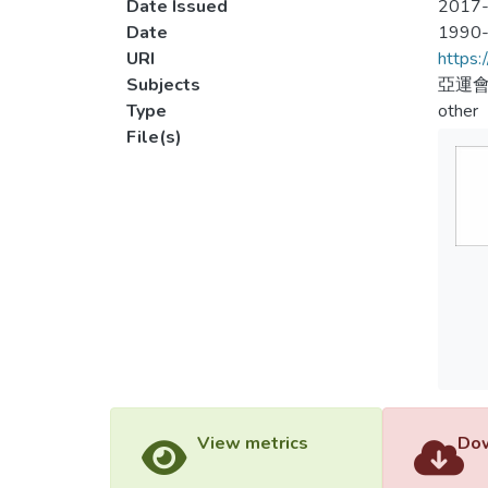
Date Issued
2017-
Date
1990
URI
https:
Subjects
亞運
Type
other
File(s)
View metrics
Dow