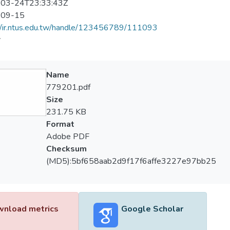
03-24T23:33:43Z
-09-15
//ir.ntus.edu.tw/handle/123456789/111093
會
Name
779201.pdf
Size
231.75 KB
Format
Adobe PDF
Checksum
(MD5):5bf658aab2d9f17f6affe3227e97bb25
nload metrics
Google Scholar